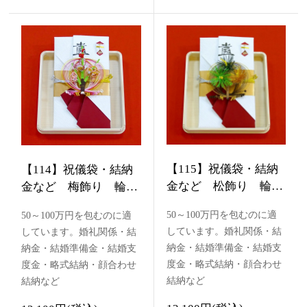
【115】祝儀袋・結納
【114】祝儀袋・結納
金など 松飾り 輪付
金など 梅飾り 輪付
き
き
50～100万円を包むのに適
50～100万円を包むのに適
しています。婚礼関係・結
しています。婚礼関係・結
納金・結婚準備金・結婚支
納金・結婚準備金・結婚支
度金・略式結納・顔合わせ
度金・略式結納・顔合わせ
結納など
結納など