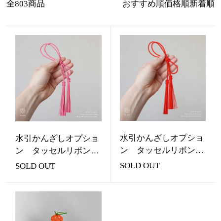
全803商品
おすすめ順
価格順
新着順
水引かんざしオプショ
水引かんざしオプショ
ン タッセルリボン大
ン タッセルリボン大
（単品） レッド
（単品） ピンク
SOLD OUT
SOLD OUT