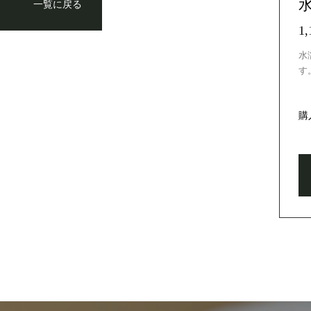
一覧に戻る
1
水
す
購