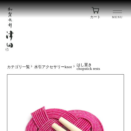
カート
MENU
はし置き
カテゴリ一覧
水引アクセサリーknot
chopstick rests