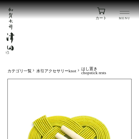
カート
MENU
はし置き
カテゴリ一覧
水引アクセサリーknot
chopstick rests