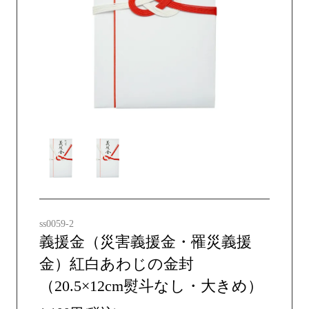
ss0059-2
義援金（災害義援金・罹災義援
金）紅白あわじの金封
（20.5×12cm熨斗なし・大きめ）