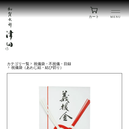
カート
MENU
カテゴリ一覧
祝儀袋・不祝儀・目録
祝儀袋（あわじ結・結び切り）