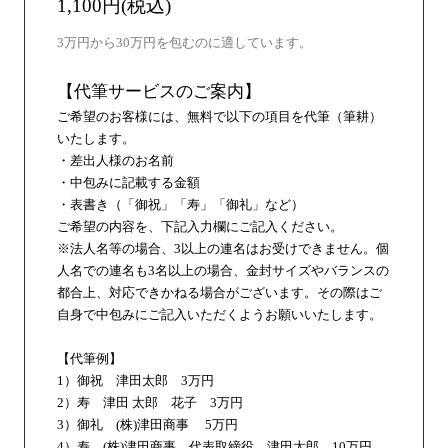
1,100円(税込)
3万円から30万円を包むのに適しています。
【代筆サービスのご案内】
ご希望のお客様には、無料で以下の項目を代筆（筆耕）
いたします。
・差出人様のお名前
・中包みに記載する金額
・表書き（「御祝」「寿」「御礼」など）
ご希望の内容を、下記入力欄にご記入ください。
※法人名等の場合、3以上の連名はお受けできません。個
人名での連名も3名以上の場合、金封サイズやバランスの
都合上、対応できかねる場合がございます。その際はご
自身で中包みにご記入いただくようお願いいたします。
【代筆例】
1）御祝 津田太郎 3万円
2）寿 津田 太郎 花子 3万円
3）御礼 (株)津田商事 5万円
4）寿 (株)津田商事 代表取締役 津田太郎 10万円