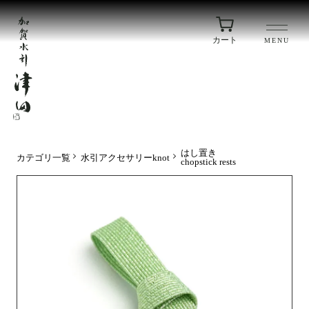
カート
MENU
はし置き
カテゴリ一覧
水引アクセサリーknot
chopstick rests