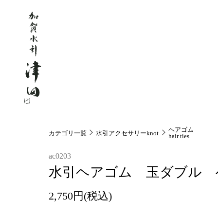
ヘアゴム
カテゴリ一覧
水引アクセサリーknot
hair ties
ac0203
水引ヘアゴム 玉ダブル 
2,750円(税込)