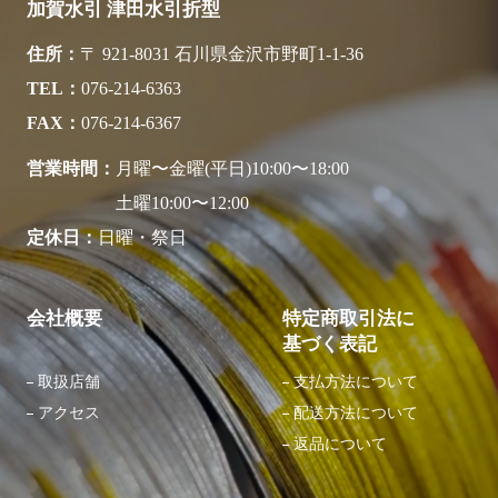
加賀水引 津田水引折型
住所
〒 921-8031 石川県金沢市野町1-1-36
TEL
076-214-6363
FAX
076-214-6367
営業時間
月曜〜金曜(平日)10:00〜18:00
土曜10:00〜12:00
定休日
日曜・祭日
会社概要
特定商取引法に
基づく表記
取扱店舗
支払方法について
アクセス
配送方法について
返品について