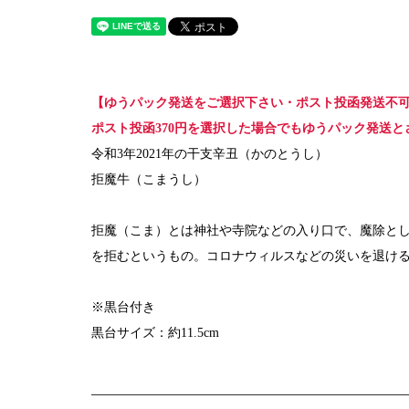
【ゆうパック発送をご選択下さい・ポスト投函発送不
ポスト投函370円を選択した場合でもゆうパック発送
令和3年2021年の干支辛丑（かのとうし）
拒魔牛（こまうし）
拒魔（こま）とは神社や寺院などの入り口で、魔除と
を拒むというもの。コロナウィルスなどの災いを退け
※黒台付き
黒台サイズ：約11.5cm