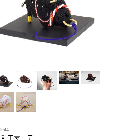
0044
水引干支 丑