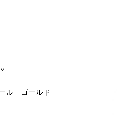
ージュ
ール ゴールド