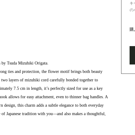
キ
の
購
es by Tsuda Mizuhiki Origata.
rong ties and protection, the flower motif brings both beauty
two layers of mizuhiki cord carefully bonded together to
ately 7.5 cm in length, it’s perfectly sized for use as a key
hook allows for easy attachment, even to thinner bag handles. A
rn design, this charm adds a subtle elegance to both everyday
ece of Japanese tradition with you—and also makes a thoughtful,