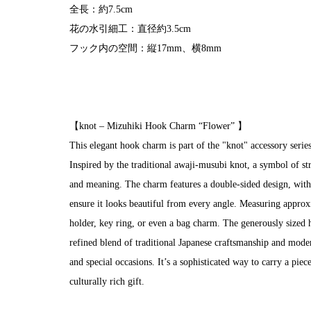
全長：約7.5cm
花の水引細工：直径約3.5cm
フック内の空間：縦17mm、横8mm
【knot – Mizuhiki Hook Charm “Flower” 】
This elegant hook charm is part of the "knot" accessory seri
Inspired by the traditional awaji-musubi knot, a symbol of st
and meaning. The charm features a double-sided design, with 
ensure it looks beautiful from every angle. Measuring approxim
holder, key ring, or even a bag charm. The generously sized 
refined blend of traditional Japanese craftsmanship and mode
and special occasions. It’s a sophisticated way to carry a pi
culturally rich gift.