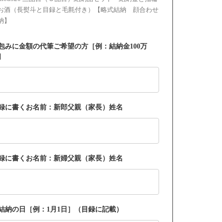
お酒（長熨斗と目録と毛氈付き）【略式結納 顔合わせ
納】
包みに金額の代筆ご希望の方［例：結納金100万
］
録に書くお名前：新郎父親（家長）姓名
録に書くお名前：新婦父親（家長）姓名
結納の日［例：1月1日］（目録に記載）