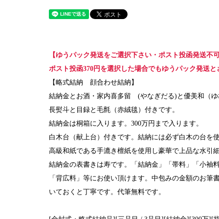
【ゆうパック発送をご選択下さい・ポスト投函発送不
ポスト投函370円を選択した場合でもゆうパック発送
【略式結納 顔合わせ結納】
結納金とお酒・家内喜多留 (やなぎだる)と優美和（ゆ
長熨斗と目録と毛氈（赤絨毯）付きです。
結納金は桐箱に入ります。300万円まで入ります。
白木台（献上台）付きです。結納には必ず白木の台を
高級和紙である手漉き檀紙を使用し豪華で上品な水引
結納金の表書きは寿です。「結納金」「帯料」「小袖
「背広料」等にお使い頂けます。中包みの金額のお筆
いておくと丁寧です。代筆無料です。