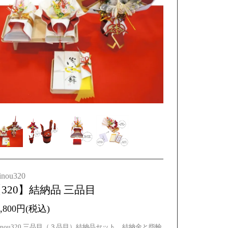
inou320
320】結納品 三品目
5,800円(税込)
uinou320 三品目（３品目）結納品セット 結納金と指輪