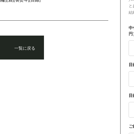
輪][酒][長熨斗][目録]
と
結
中
円
一覧に戻る
目
目
ご