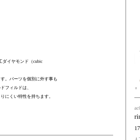
工ダイヤモンド（cubic
ます。パーツを個別に外す事も
ルドフィルドは、
こりにくい特性を持ちます。
ac
r
1
人工