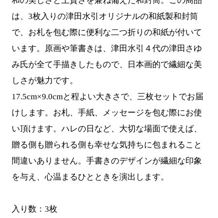
和の美しさと上質さを兼ね備えた和封筒。この商品
は、3枚入りの津田水引オリジナルの和紙製和封筒
で、お札を包む際に便利な二つ折りの和紙が付いて
います。原画や筆書きは、津田水引４代の津田さゆ
み氏が全て手描きしたもので、日本画的で繊細な美
しさが魅力です。
17.5cm×9.0cmと程よい大きさで、三枚セットでお届
けします。お札、手紙、メッセージを包む際にお使
い頂けます。ハレの日など、大切な場面で使えば、
贈る側も贈られる側も幸せな気持ちに包まれること
間違いありません。手書きのデザインが繊細な印象
を与え、心温まるひとときを演出します。
入り数：3枚