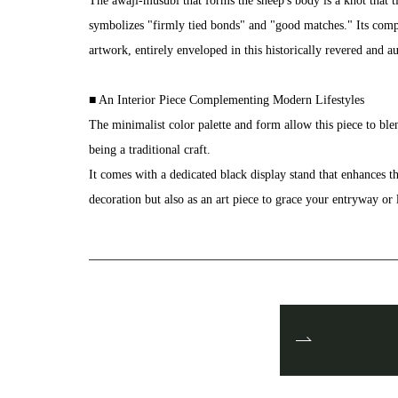
The awaji-musubi that forms the sheep's body is a knot that t
symbolizes "firmly tied bonds" and "good matches." Its comple
artwork, entirely enveloped in this historically revered and 
■ An Interior Piece Complementing Modern Lifestyles
The minimalist color palette and form allow this piece to ble
being a traditional craft.
It comes with a dedicated black display stand that enhances t
decoration but also as an art piece to grace your entryway or