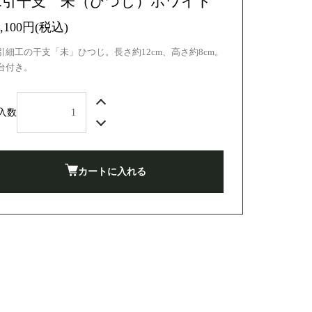
水引干支 未（ひつじ）ホワイト
2,100円(税込)
引細工の干支「未」ひつじ。長さ約12cm、高さ約8cm。
台付き。
入数
カートに入れる