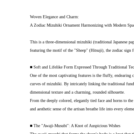
Woven Elegance and Charm:
A Zodiac Mizuhiki Ornament Harmonizing with Modern Spa
This is a three-dimensional mizuhiki (traditional Japanese p
featuring the motif of the "Sheep" (Hitsuji), the zodiac sign 
■ Soft and Lifelike Form Expressed Through Traditional Te
One of the most captivating features is the fluffy, endearing 
curves of mizuhiki. By intricately linking the traditional fun
dimensional texture and a charming, rounded silhouette.
From the deeply colored, elegantly tied face and horns to the s
and aesthetic sense of the artisan breathe life into every eleme
■ The "Awaji-Musubi": A Knot of Auspicious Wishes