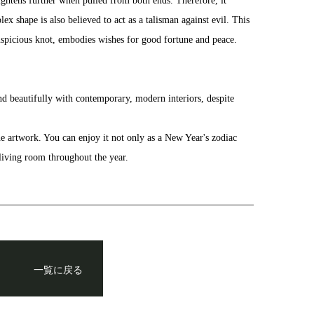
ightens further when pulled from both ends. Therefore, it
x shape is also believed to act as a talisman against evil. This
auspicious knot, embodies wishes for good fortune and peace.
nd beautifully with contemporary, modern interiors, despite
he artwork. You can enjoy it not only as a New Year's zodiac
 living room throughout the year.
一覧に戻る