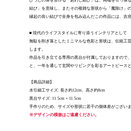
ひつじの体を形作る「あわじ結び」は、両端を引っ張
結び」を意味し、またその複雑な形状から「魔除け」
縁起の良い結びで全身を包み込んだこの作品には、吉
■ 現代のライフスタイルに寄り添うインテリアとして
無駄を削ぎ落としたミニマルな色彩と形状は、伝統工
します。
作品を引き立てる専用の黒台が付属しておりますので
と、一年を通して玄関やリビングを彩るアートピース
【商品詳細】
水引細工サイズ: 長さ約12cm、高さ約8cm
黒台サイズ: 11.5cm × 11.5cm
手作りのため、サイズや形状に若干の個体差がござい
※デザインの模倣はご遠慮ください。