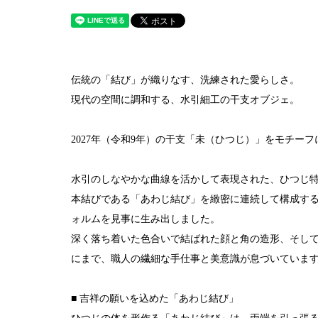
伝統の「結び」が織りなす、洗練された愛らしさ。
現代の空間に調和する、水引細工の干支オブジェ。
2027年（令和9年）の干支「未（ひつじ）」をモチー
水引のしなやかな曲線を活かして表現された、ひつじ
本結びである「あわじ結び」を緻密に連続して構成す
ォルムを見事に生み出しました。
深く落ち着いた色合いで結ばれた顔と角の造形、そし
にまで、職人の繊細な手仕事と美意識が息づいていま
■ 吉祥の願いを込めた「あわじ結び」