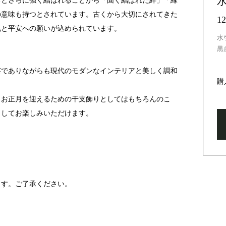
るとさらに強く結ばれることから「固く結ばれた絆」「縁
の意味も持つとされています。古くから大切にされてきた
1
兆と平安への願いが込められています。
水
黒
芸でありながらも現代のモダンなインテリアと美しく調和
購
、お正月を迎えるための干支飾りとしてはもちろんのこ
としてお楽しみいただけます。
ます。ご了承ください。