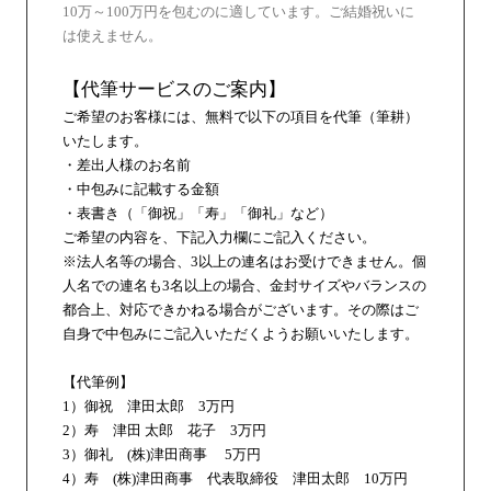
10万～100万円を包むのに適しています。ご結婚祝いに
は使えません。
【代筆サービスのご案内】
ご希望のお客様には、無料で以下の項目を代筆（筆耕）
いたします。
・差出人様のお名前
・中包みに記載する金額
・表書き（「御祝」「寿」「御礼」など）
ご希望の内容を、下記入力欄にご記入ください。
※法人名等の場合、3以上の連名はお受けできません。個
人名での連名も3名以上の場合、金封サイズやバランスの
都合上、対応できかねる場合がございます。その際はご
自身で中包みにご記入いただくようお願いいたします。
【代筆例】
1）御祝 津田太郎 3万円
2）寿 津田 太郎 花子 3万円
3）御礼 (株)津田商事 5万円
4）寿 (株)津田商事 代表取締役 津田太郎 10万円