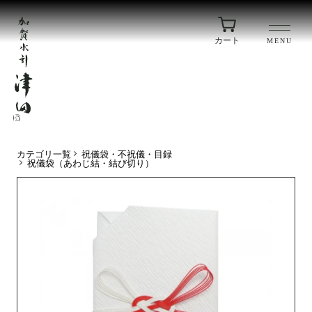
カート
MENU
カテゴリ一覧
祝儀袋・不祝儀・目録
祝儀袋（あわじ結・結び切り）