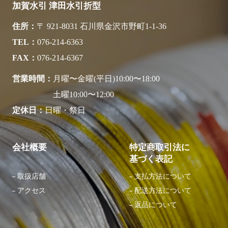
加賀水引 津田水引折型
住所
〒 921-8031 石川県金沢市野町1-1-36
TEL
076-214-6363
FAX
076-214-6367
営業時間
月曜〜金曜(平日)10:00〜18:00
土曜10:00〜12:00
定休日
日曜・祭日
会社概要
特定商取引法に
基づく表記
取扱店舗
支払方法について
アクセス
配送方法について
返品について