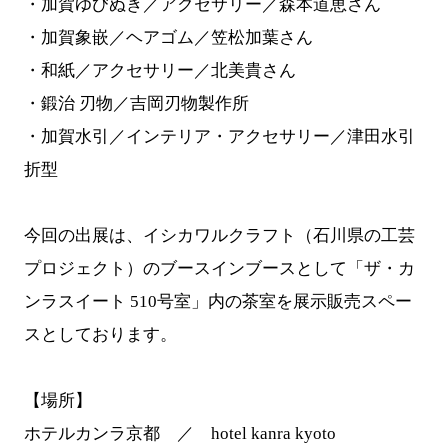
・加賀ゆびぬき／アクセサリー／森本道恵さん
・加賀象嵌／ヘアゴム／笠松加葉さん
・和紙／アクセサリー／北美貴さん
・鍛治 刃物／吉岡刃物製作所
・加賀水引／インテリア・アクセサリー／津田水引
折型
今回の出展は、イシカワルクラフト（石川県の工芸
プロジェクト）のブースインブースとして「ザ・カ
ンラスイート 510号室」内の茶室を展示販売スペー
スとしております。
【場所】
ホテルカンラ京都 ／ hotel kanra kyoto