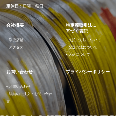
定休日
日曜・祭日
会社概要
特定商取引法に
基づく表記
取扱店舗
⽀払い⽅法について
アクセス
配送⽅法について
返品について
お問い合わせ
プライバシーポリシー
お問い合わせ
結納のご注文・お問い合わ
せ