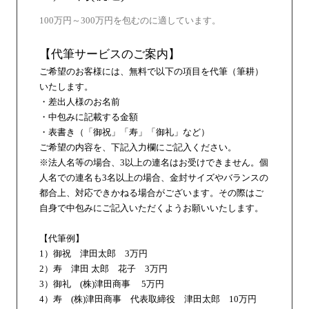
100万円～300万円を包むのに適しています。
【代筆サービスのご案内】
ご希望のお客様には、無料で以下の項目を代筆（筆耕）
いたします。
・差出人様のお名前
・中包みに記載する金額
・表書き（「御祝」「寿」「御礼」など）
ご希望の内容を、下記入力欄にご記入ください。
※法人名等の場合、3以上の連名はお受けできません。個
人名での連名も3名以上の場合、金封サイズやバランスの
都合上、対応できかねる場合がございます。その際はご
自身で中包みにご記入いただくようお願いいたします。
【代筆例】
1）御祝 津田太郎 3万円
2）寿 津田 太郎 花子 3万円
3）御礼 (株)津田商事 5万円
4）寿 (株)津田商事 代表取締役 津田太郎 10万円