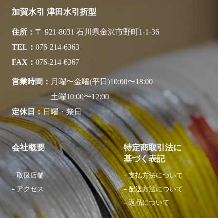
加賀水引 津田水引折型
住所
〒 921-8031 石川県金沢市野町1-1-36
TEL
076-214-6363
FAX
076-214-6367
営業時間
月曜〜金曜(平日)10:00〜18:00
土曜10:00〜12:00
定休日
日曜・祭日
会社概要
特定商取引法に
基づく表記
取扱店舗
支払方法について
アクセス
配送方法について
返品について