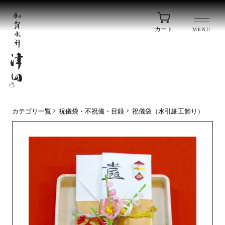
カート
MENU
カテゴリ一覧
祝儀袋・不祝儀・目録
祝儀袋（水引細工飾り）