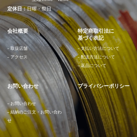
定休日
日曜・祭日
会社概要
特定商取引法に
基づく表記
取扱店舗
⽀払い⽅法について
アクセス
配送⽅法について
返品について
お問い合わせ
プライバシーポリシー
お問い合わせ
結納のご注文・お問い合わ
せ