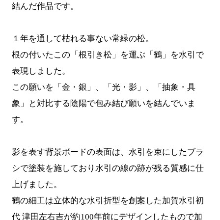
結んだ作品です。
１年を通して枯れる事ない常緑の松。
根の付いたこの「根引き松」を運ぶ「鶴」を水引で
表現しました。
この願いを「金・銀」、「光・影」、「抽象・具
象」と対比する陰陽で包み結び願いを結んでいま
す。
影を表す背景ボードの表面は、水引を束にしたブラ
シで塗装を施しており水引の線の跡が残る質感に仕
上げました。
鶴の細工は立体的な水引折型を創案した加賀水引初
代 津田左右吉が約100年前にデザインしたもので加