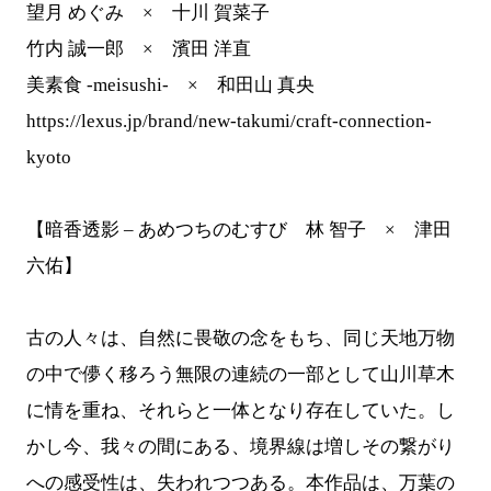
望⽉ めぐみ × ⼗川 賀菜⼦
⽵内 誠⼀郎 × 濱⽥ 洋直
美素食 -meisushi- × 和⽥⼭ 真央
https://lexus.jp/brand/new-takumi/craft-connection-
kyoto
【暗香透影 – あめつちのむすび 林 智⼦ × 津田
六佑】
古の人々は、自然に畏敬の念をもち、同じ天地万物
の中で儚く移ろう無限の連続の一部として山川草木
に情を重ね、それらと一体となり存在していた。し
かし今、我々の間にある、境界線は増しその繋がり
への感受性は、失われつつある。本作品は、万葉の