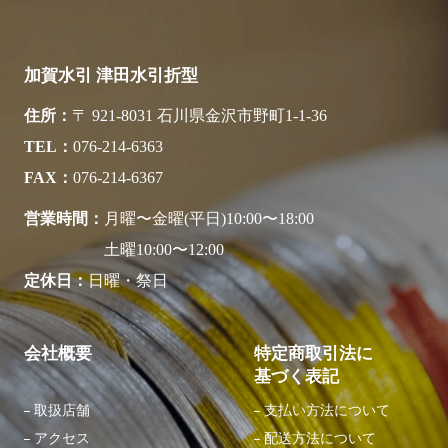
加賀水引 津田水引折型
住所
〒 921-8031 石川県金沢市野町1-1-36
TEL
076-214-6363
FAX
076-214-6367
営業時間
月曜〜金曜(平日)10:00〜18:00
土曜10:00〜12:00
定休日
日曜・祭日
会社概要
特定商取引法に
基づく表記
取扱店舗
⽀払い⽅法について
アクセス
配送⽅法について