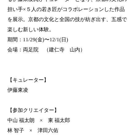
担い手×５人の若き匠がコラボレーションした作品
を展示。京都の文化と全国の技が紡ぎ出す、五感で
楽しむ新しい体験。
期間：11/29(金)〜12/1(日)
会場：両足院 （建仁寺 山内）
【キュレーター】
伊藤東凌
【参加クリエイター】
中山 福太朗 × 東 福太郎
林 智⼦ × 津田六佑