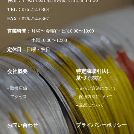
住所
〒 921-8031 石川県金沢市野町1-1-36
TEL
076-214-6363
FAX
076-214-6367
営業時間
月曜〜金曜(平日)10:00〜18:00
土曜10:00〜12:00
定休日
日曜・祭日
会社概要
特定商取引法に
基づく表記
取扱店舗
⽀払い⽅法について
アクセス
配送⽅法について
返品について
お問い合わせ
プライバシーポリシー