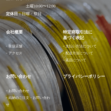
土曜10:00〜12:00
定休日
日曜・祭日
会社概要
特定商取引法に
基づく表記
取扱店舗
⽀払い⽅法について
アクセス
配送⽅法について
返品について
お問い合わせ
プライバシーポリシー
お問い合わせ
結納のご注文・お問い合わ
せ