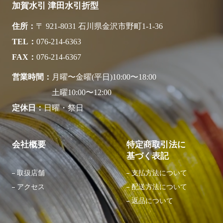
加賀水引 津田水引折型
住所
〒 921-8031 石川県金沢市野町1-1-36
TEL
076-214-6363
FAX
076-214-6367
営業時間
月曜〜金曜(平日)10:00〜18:00
土曜10:00〜12:00
定休日
日曜・祭日
会社概要
特定商取引法に
基づく表記
取扱店舗
支払方法について
アクセス
配送方法について
返品について