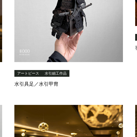
アートピース
水引細工作品
水引具足／水引甲冑