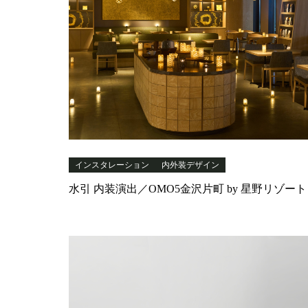
インスタレーション
内外装デザイン
水引 内装演出／OMO5金沢片町 by 星野リゾート