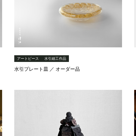
アートピース
水引細工作品
水引プレート皿 ／ オーダー品